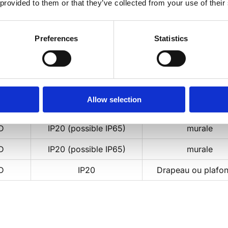
 provided to them or that they’ve collected from your use of their
Preferences
Statistics
mpes
Indice de protection
Mode de fixati
D
IP20
murale
D
IP20
murale
Allow selection
D
IP20
murale
D
IP20 (possible IP65)
murale
D
IP20 (possible IP65)
murale
D
IP20
Drapeau ou plafon