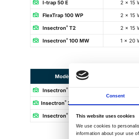
I-trap 50 E
2 x 15 

FlexTrap 100 WP
2 x 15 

®
Insectron
T2
2 x 15 

®
Insectron
100 MW
1 x 20 

Modèle
Nombre de l
®
Insectron
100 M
1 x 20 Wat

Consent
®
Insectron
200 M
2 x 20 Wa

®
Insectron
300 M
4 x 20 Wa

This website uses cookies
We use cookies to personalis
information about your use of