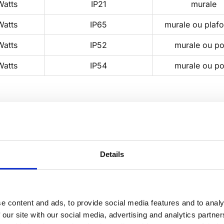
Watts
IP21
murale
Watts
IP65
murale ou plafo
Watts
IP52
murale ou p
Watts
IP54
murale ou p
ampes
Indice de protection
Hauteur sous pla
ts
IP54
< 7 mètres
Details
tts
IP54
< 7 mètres
tts
IP54
< 7 mètres
e content and ads, to provide social media features and to analy
 our site with our social media, advertising and analytics partn