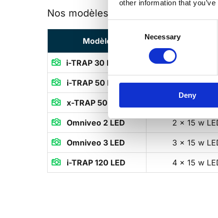
other information that you’ve
Nos modèles avec LED
Consent
Necessary
Selection
Modèle
Nombre de la
i-TRAP 30 LED
1 x 15 w LE

i-TRAP 50 LED
2 x 15 w LE

Deny
x-TRAP 50 LED
2 x 15 w LE

Omniveo 2 LED
2 x 15 w LE

Omniveo 3 LED
3 x 15 w LE

i-TRAP 120 LED
4 x 15 w LE
