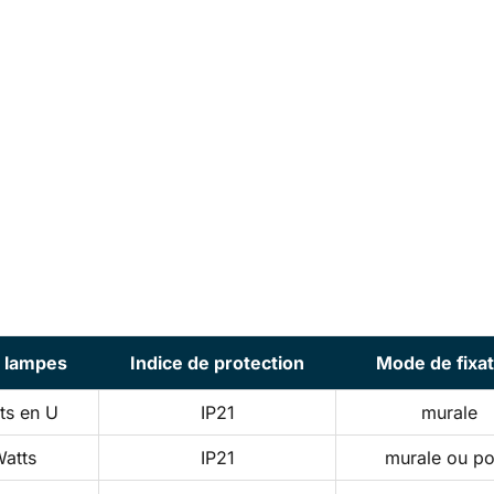
 lampes
Indice de protection
Mode de fixat
ts en U
IP21
murale
Watts
IP21
murale ou p