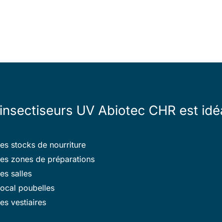
sectiseurs UV Abiotec CHR est idéa
les stocks de nourriture
les zones de préparations
les salles
local poubelles
les vestiaires