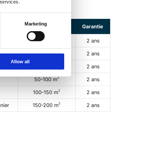
 services.
Marketing
on
Surface d'action
Garantie
2
30-50 m
2 ans
2
50-100 m
2 ans
Allow all
2
50-100 m
2 ans
2
50-100 m
2 ans
2
100-150 m
2 ans
2
nier
150-200 m
2 ans