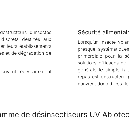
Sécurité alimenta
structeurs d’insectes
 discrets destinés aux
Lorsqu’un insecte volan
er leurs établissements
presque systématiqueme
tes et de dégradation de
primordiale pour la s
solutions efficaces de
générale le simple fa
scrivent nécessairement
repas est destructeur 
convient donc d’install
amme de désinsectiseurs UV Abiote