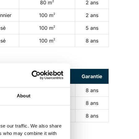
2
80 m
2 ans
2
nnier
100 m
2 ans
2
osé
100 m
5 ans
2
osé
100 m
8 ans
fond
Surface d'action
Garantie
2
100 m
8 ans
About
2
200 m
8 ans
2
400 m
8 ans
se our traffic. We also share
ers who may combine it with