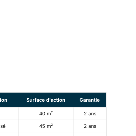
ion
Surface d'action
Garantie
2
40 m
2 ans
2
osé
45 m
2 ans