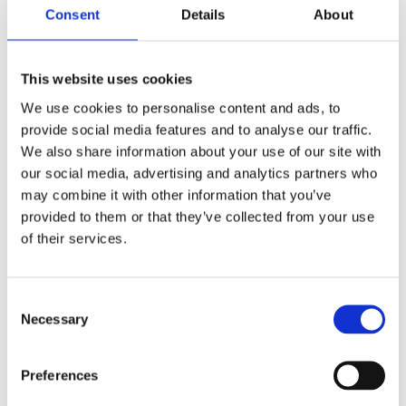
Consent
Details
About
ÉTAPE 5
Service après-vente
This website uses cookies
Nous avons un stock important et permanent de pièces
We use cookies to personalise content and ads, to
détachées
disponibles sous 24H
.
provide social media features and to analyse our traffic.
Pour toutes questions, nos techniciens restent disponibles
We also share information about your use of our site with
pour vous assister au plus vite.
our social media, advertising and analytics partners who
may combine it with other information that you’ve
provided to them or that they’ve collected from your use
of their services.
Le chargé d’affaires est votre
interlocuteur unique tout au long de votre
Consent
projet
Necessary
Selection
Preferences
Je souhaite être rappelé par les experts