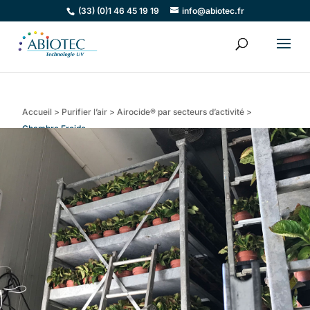
(33) (0)1 46 45 19 19
info@abiotec.fr
Accueil
>
Purifier l’air
>
Airocide® par secteurs d’activité
>
Chambre Froide