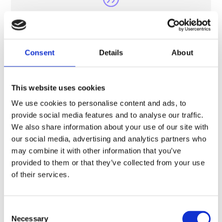
Consent
Details
About
« Airocide a été amorti en six (6) mois! Nos
This website uses cookies
champignons restent plus blancs plus
longtemps; nos feuilles sont plus souples et
We use cookies to personalise content and ads, to
humides. Il n’y a pas autant de taches sur nos
provide social media features and to analyse our traffic.
melons et nous n’avons pas jeté de fraise
We also share information about your use of our site with
depuis que nous avons mis en place le
our social media, advertising and analytics partners who
système. »
may combine it with other information that you’ve
provided to them or that they’ve collected from your use
of their services.
Lee Pittman
Président
,
Dixie Produce Chattanooga, TN
Consent
Necessary
Selection